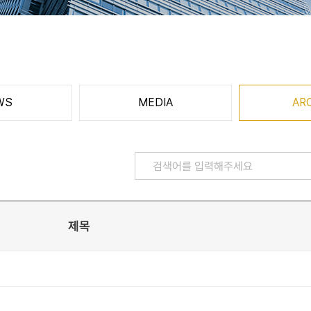
WS
MEDIA
AR
제목